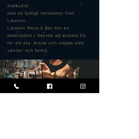
matkultur
som så tydligt härstamar från
Libanon.
Libanon Meze & Bar blir en
destination i Skövde att komma till
för att äta, dricka och umgås med
vänner och familj.
ÖPPETTIDER