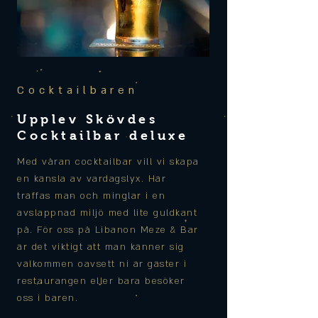
Cocktailbaren
Upplev Skövdes
Cocktailbar deluxe
Med våran cocktailbar vill vi skapa
en känsla av vardagslyx. Här
träffas man och minglar i en
avslappnad miljö med lite guldkant
på. För oss på Libanon Meze & Bar
är det viktigt att man känner sig
välkommen
oavsett
ni är gäster i
restaurangen eller bara besöker
oss i baren.