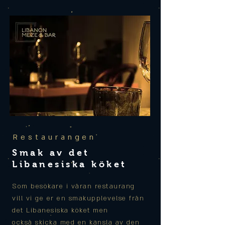
Restaurangen
Smak av det
Libanesiska
köket
Som
besökare
i våran restaurang
vill vi ge er en smakupplevelse från
det Libanesiska köket men
också skicka med en känsla av den