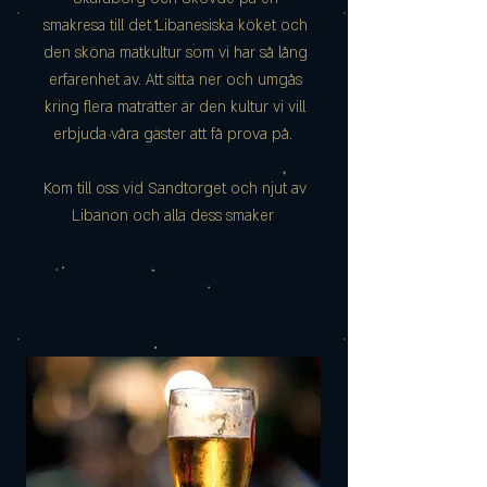
smakresa till det Libanesiska köket och
den sköna matkultur som vi har så lång
erfarenhet av. Att sitta ner och umgås
kring flera maträtter är den kultur vi vill
erbjuda våra gäster att få prova på.
Kom till oss vid Sandtorget och njut av
Libanon och alla dess smaker