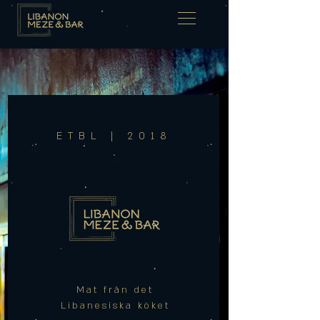
ETBL | 2018
Mat från det
Libanesiska köket