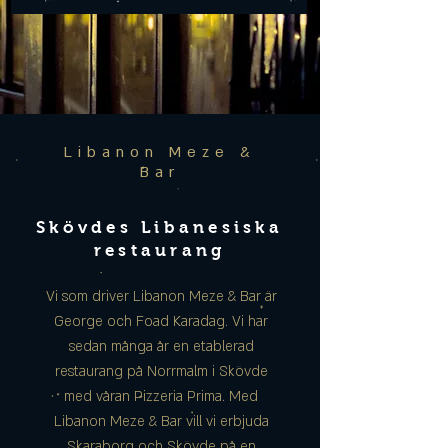
Libanon Meze &
Bar
Skövdes Libanesiska
restaurang
Vi som driver Libanon Meze & Bar är
George och Foad Karadag. Vi har
sedan många år en etablerad
restaurang på Norrmalm i Skövde
med våran Pizzeria Prima. Med
Libanon Meze & Bar vill vi erbjuda
Skaraborg och Skövde på en